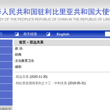
们
相关链接
English
首页
双边关系
>
·
政 治
·
经商
·
文化教育卫生
·
维和
·
双边关系
(2020-11-30)
·
利比里亚国情系列之十三：中利关系
(2018-05-31)
中国外交