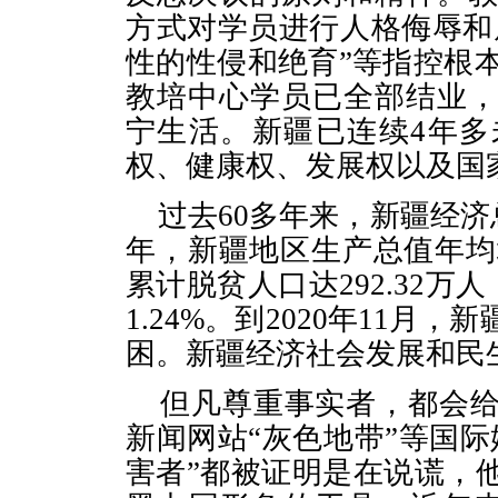
方式对学员进行人格侮辱和
性的性侵和绝育”等指控根
教培中心学员已全部结业
宁生活。新疆已连续
4
年多
权、健康权、发展权以及国
过去
60
多年来，新疆经济
年，新疆地区生产总值年均
累计脱贫人口达
292.32
万人
1.24%
。到
2020
年
11
月，新
困。新疆经济社会发展和民
但凡尊重事实者，都会
新闻网站“灰色地带”等国
害者”都被证明是在说谎，