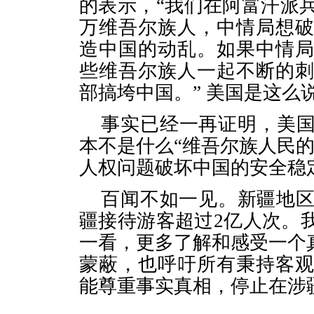
的表示，“我们在阿富汗派
万维吾尔族人，中情局想
造中国的动乱。如果中情
些维吾尔族人一起不断的
部搞垮中国。”
美国是这么
事实已经一再证明，美
本不是什么“维吾尔族人民
人权问题破坏中国的安全稳
百闻不如一见。新疆地
疆接待游客超过
2
亿人次。
一看，更多了解和感受一个
蒙蔽，也呼吁所有秉持客
能尊重事实真相，停止在涉