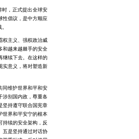
讲时，正式提出全球安
球性倡议，是中方顺应
践
。
霸权主义、强权政治威
多和
越来越棘手
的
安全
再继续下去
。在这样的
现实意义
，
将对塑造新
共同维护世界和平和安
干涉别国内政，尊重各
是
坚持遵守联合国宪章
护世界和平安宁的根本
可持续的安全架构，反
。五是
坚持通过对话协