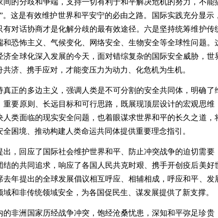
家间的分歧和争端，支持一切有利于和平解决危机的努力，不能
”
。这是有效维护世界和平安宁的必由之路。国际实践充分显示
只有对话协商才是化解分歧的最有效途径。六是
坚持统筹维护传
端和恐怖主义、气候变化、网络安全、生物安全等全球性问题。
经济全球化深入发展的今天，面对错综复杂的国际安全威胁，世
舟共济、携手应对，才能变压力为动力、化危机为生机。
持真正的多边主义，强调人类是不可分割的安全共同体，明确了
、重要原则、长远目标和可行思路，既展现顶层设计的宏观思维
决人类面临的现实安全问题，也着眼谋求世界和平的长久之道，
安全困境、推动构建人类命运共同体提供重要理念指引。
提出，回应了国际社会维护世界和平、防止冲突战争的迫切需要
团结的共同追求，响应了各国人民共克时艰、携手开创疫后美好
席去年提出的全球发展倡议相互呼应、相辅相成，呼应和平、发
领域和非传统领域安全，为各国促民生、谋发展提供了新支撑。
内的非洲国家历经战争冲突，饱经沧桑忧患，深知和平弥足珍贵