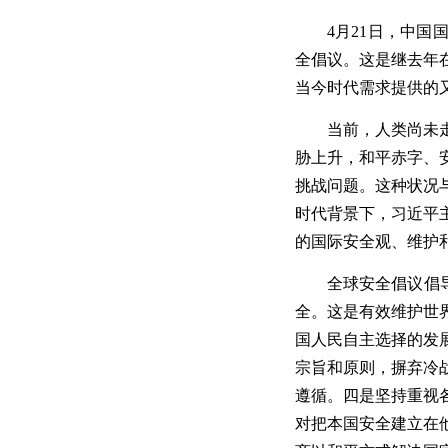
4月21日，
中国
全倡议。这是继去年
当今时代需求
提供
的
当前，人类尚未
胁上升，和平赤字、
挑战问题
。
这种状况
时代背景下，习近平
的国际安全观、维护
全球安全倡议倡
全
。这是有效维护世
国人民自主选择的发
宗旨和原则，摒弃冷
遵循。四是
坚持重视
对把本国安全建立在