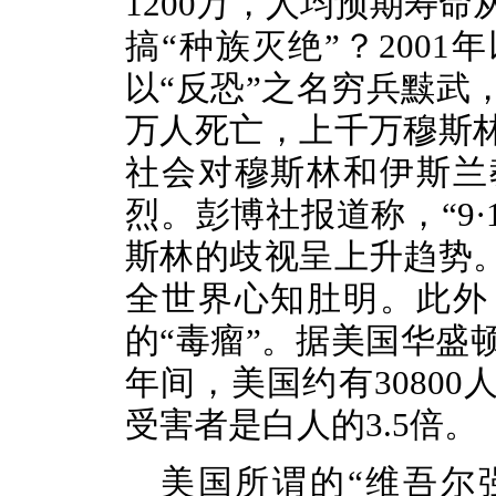
1200万，人均预期寿命
搞“种族灭绝”？200
以“反恐”之名穷兵黩武
万人死亡，上千万穆斯
社会对穆斯林和伊斯兰
烈。彭博社报道称，“9·
斯林的歧视呈上升趋势
全世界心知肚明。此外
的“毒瘤”。据美国华盛
年间，美国约有3080
受害者是白人的3.5倍。
美国所谓的
“维吾尔