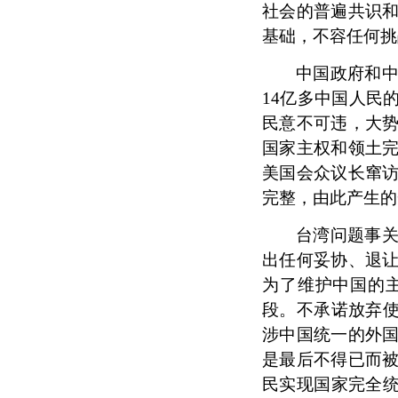
社会的普遍共识
基础，不容任何挑
中国政府和
14亿多中国人民
民意不可违，大
国家主权和领土
美国会众议长窜
完整，由此产生的
台湾问题事
出任何妥协、退
为了维护中国的
段
。
不承诺放弃
涉中国统一的外
是最后不得已而
民实现国家完全统