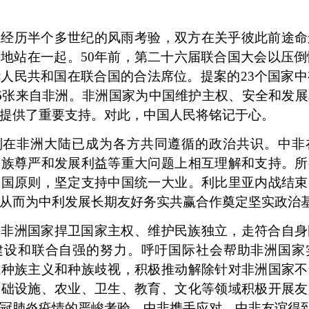
系经历半个多世纪的风雨考验，双方在关乎彼此前途命
定地站在一起。
50年前，第二十六届联合国大会以压倒性
人民共和国在联合国的合法席位。提案的23个国家中
26张来自非洲。非洲国家为中国维护主权、安全和发
提供了重要支持。对此，中国人民将铭记于心。
则在非洲大陆已成为各方共同遵循的政治共识。中非
民族尊严和发展利益等重大问题上相互理解和支持。所
中国原则，坚定支持中国统一大业。利比里亚内战结束
从而为中利发展长期友好务实共赢合作奠定坚实政治
持非洲国家捍卫国家主权、维护民族独立，走符合自身
建设和联合自强的努力。呼吁国际社会帮助非洲国家
式种族主义和种族歧视，积极推动解除针对非洲国家不
基础设施、农业、卫生、教育、文化等领域积极开展友
冠肺炎疫情的严峻考验，中非携手应对，中非友谊得