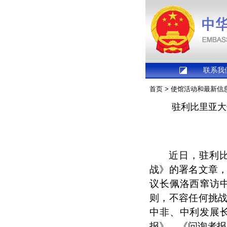
联系我
首页
>
使馆活动和最新信
驻利比里亚大
近日，驻利
战》的署名文章
议长佩洛西窜访
则，不容任何挑
中非、中利发展
报》、《问询者