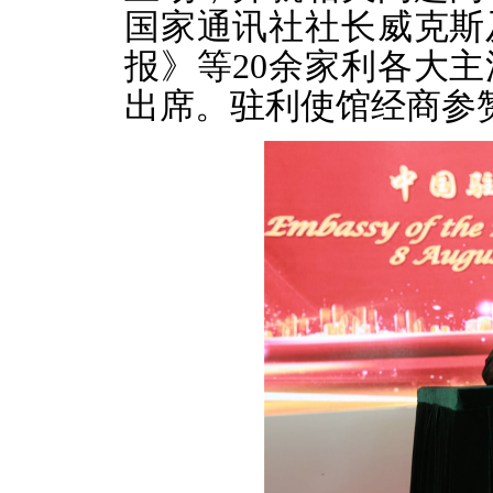
国家通讯社社长
威
克斯
报》
等
20
余家
利各大主
出席。驻利使馆经商参