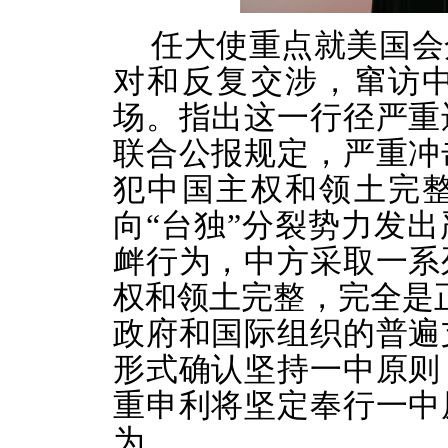
任大使
重点
就美国会
对和反复交涉，窜访
场。
指出
这一行径严重
联合公报规定，严重冲
犯中国主权和领土完
向
“台独”分裂势力发
衅行为，
中方采取一系
权和领土完整，
完全是
政府和国际组织的
普遍
形式确认坚持一中原则
重申利将坚定奉行一中
为。