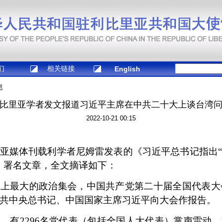
们
相关链接
English
息
比里亚学者发文报道习近平主席在中共二十大上谈台湾
2022-10-21 00:15
亚媒体刊载利学者尼姆雷发表的《习近平总书记指出
》署名文章，全文摘译如下：
上最大的政治集会，中国共产党第二十届全国代表大会
共中央总书记、中国国家主席习近平向大会作报告。
，有2296名党代表（包括全国人大代表）掌声雷动