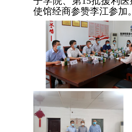
子学院
、
第
1
5
批援利医
使馆经商参赞李江参加