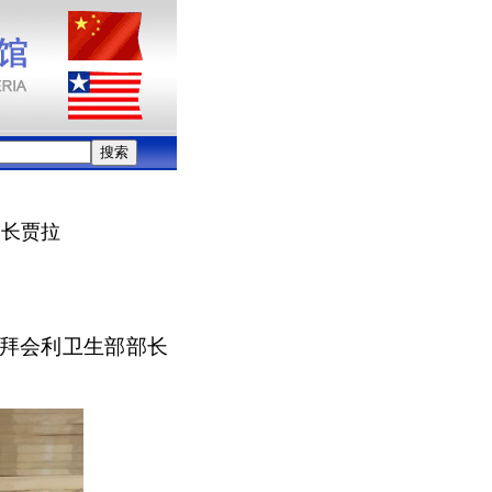
部长贾拉
行拜会利卫生部部长