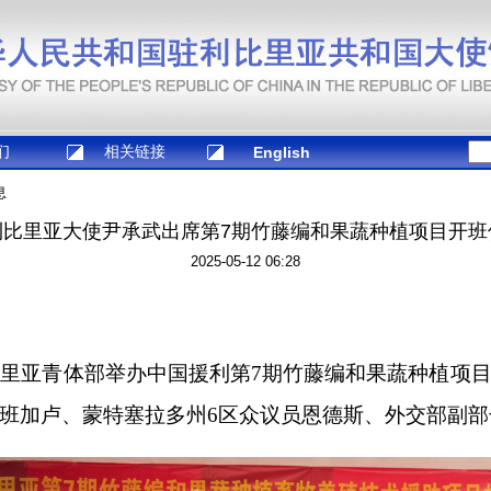
们
相关链接
English
息
利比里亚大使尹承武出席第7期竹藤编和果蔬种植项目开班
2025-05-12 06:28
比里亚青体部举办中国援利第7期竹藤编和果蔬种植项
班加卢、蒙特塞拉多州6区众议员恩德斯、外交部副部