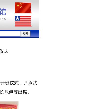
仪式
目开班仪式，尹承武
长尼伊等出席。