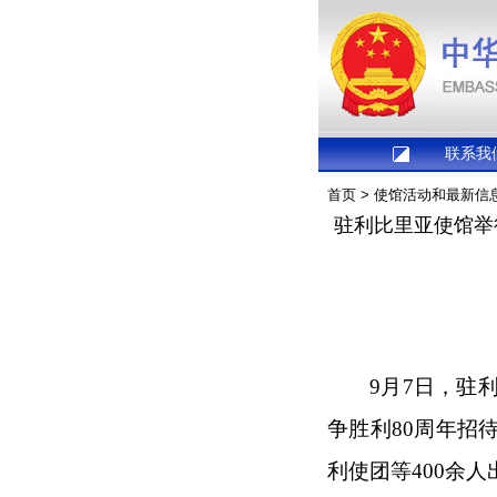
联系我
首页
>
使馆活动和最新信
驻利比里亚使馆举
9月7日，驻
争胜利80周年招
利使团等400余人