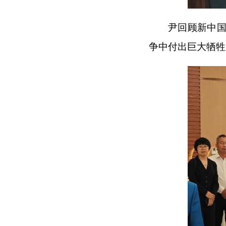
尹回顾新中
争中付出巨大牺牲