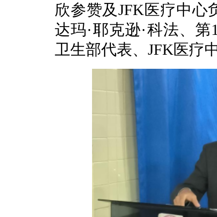
欣参赞及JFK医疗中心
达玛·耶克逊·科法、第
卫生部代表、JFK医疗