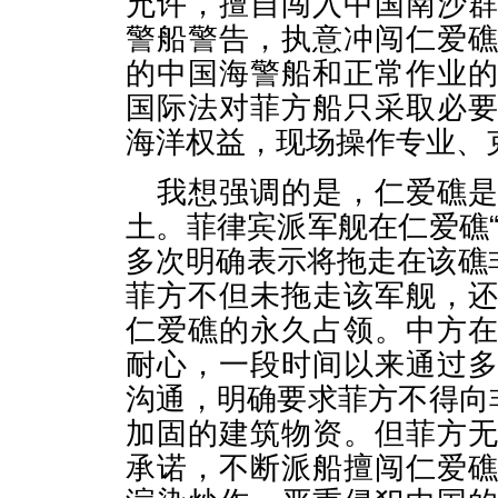
允许，擅自闯入中国南沙
警船警告，执意冲闯仁爱
的中国海警船和正常作业
国际法对菲方船只采取必
海洋权益，现场操作专业、
我想强调的是，仁爱礁
土。菲律宾派军舰在仁爱礁
多次明确表示将拖走在该礁非
菲方不但未拖走该军舰，
仁爱礁的永久占领。中方
耐心，一段时间以来通过
沟通，明确要求菲方不得向
加固的建筑物资。但菲方
承诺，不断派船擅闯仁爱