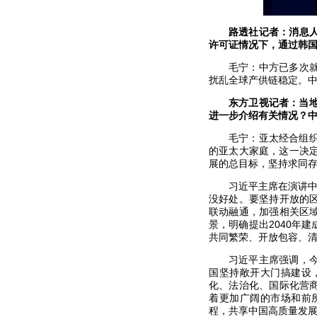
路透社记者：消息
许可证情况下，通过韩
毛宁：中方已多次
扰乱全球产供链稳定。
东方卫视记者：当
进一步介绍有关情况？
毛宁：亚太经合组
的亚太大家庭，这一决
展的总目标，坚持求同
习近平主席在演讲中
没好处。要坚持开放的
联动融通，加强相关区
景，明确提出2040年
共同繁荣、开放包容、
习近平主席强调，
国坚持敞开大门搞建设
化、法治化、国际化营
着更加广阔的市场和前
程，共享中国高质量发