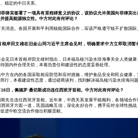
性、稳定的中日关系。
和菲律宾签署了一项具有里程碑意义的协议，该协议允许美国向菲律宾出
碳并提高能源独立性。中方对此有何评论？
有关消息。各国开展和平利用核能国际合作，应该严格遵守核不扩散国际
首相岸田文雄在旧金山同习近平主席会见时，明确要求中方立即取消暂
？
在会见日本首相岸田文雄时指出，日本福岛核污染水排海事关全人类健康
对待国内外合理关切，本着负责任和建设性的态度妥善处理。
括中方在内的各国采取相应防范和应对措施，维护食品安全和民众健康，
向而行，本着建设性态度，通过磋商谈判，找到解决福岛核污染水排海问
月16日，佩德罗·桑切斯成功连任西班牙首相。中方对此有何评论？
切斯先生连任西班牙首相。近年来，中西关系发展平稳顺利，各领域合作
同西班牙方面一道，巩固战略互信，深化友好合作，携手应对全球性挑战
为促进中欧交流合作做出积极贡献。