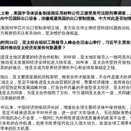
人士称，美国半导体设备制造商应用材料公司正接受美司法部刑事调查，
国向中芯国际出口设备，涉嫌规避美国的出口管制措施。中方对此是否知
就美国对华芯片出口管制表明立场。美方应当停止将经贸科技问题政治化
中方将密切关注有关动向，坚决维护自身权益。
地时间16日，亚太经合组织工商领导人峰会在旧金山举行，习近平主席发
中国对推动亚太经济发展有何新愿景？
织是亚太地区重要的经济合作机制。30年前，亚太地区领导人一致同意共
定推动亚太发展和经济全球化进入快车道。30年来，亚太合作坚持开放包
存异的好做法，使亚太成为世界经济增长中心和全球发展稳定之锚。
指出，亚太繁荣发展的历程表明，唯有合作才能发展，不合作是最大的风
区域主义，坚定不移推进亚太自由贸易区进程，尊重经济规律，发挥各自
域经贸协定和发展战略对接，打造合作共赢的开放型亚太经济。亚太经合
建成亚太共同体，为亚太合作指明了方向。中方愿同亚太各方一道，共同
清洁美丽的世界。
今年以来，中国经济持续回升向好，增速在全球主要经济体中保持领先，
，坚定不移推进高水平对外开放，进一步扩大市场准入。无论国际形势
商环境的决心不会变，一视同仁为外商投资提供优质服务的政策不会变。
所未有的合作机遇，也将为世界现代化注入强大动力。欢迎全球工商界
展带来的巨大机遇。