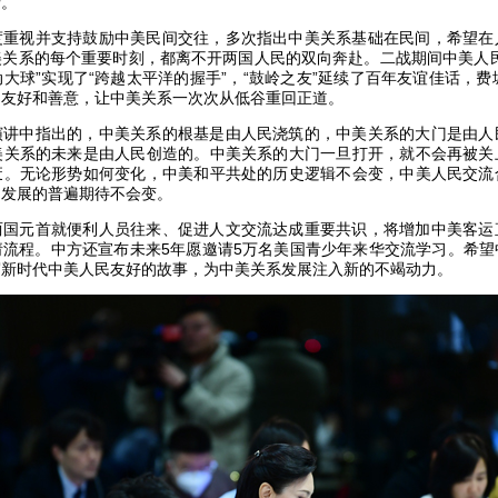
情。
度重视并支持鼓励中美民间交往，多次指出中美关系基础在民间，希望在
美关系的每个重要时刻，都离不开两国人民的双向奔赴。二战期间中美人民
推动大球”实现了“跨越太平洋的握手”，“鼓岭之友”延续了百年友谊佳话，
间友好和善意，让中美关系一次次从低谷重回正道。
演讲中指出的，中美关系的根基是由人民浇筑的，中美关系的大门是由人
美关系的未来是由人民创造的。中美关系的大门一旦打开，就不会再被关
废。无论形势如何变化，中美和平共处的历史逻辑不会变，中美人民交流
定发展的普遍期待不会变。
两国元首就便利人员往来、促进人文交流达成重要共识，将增加中美客运
请流程。中方还宣布未来5年愿邀请5万名美国青少年来华交流学习。希望
写新时代中美人民友好的故事，为中美关系发展注入新的不竭动力。