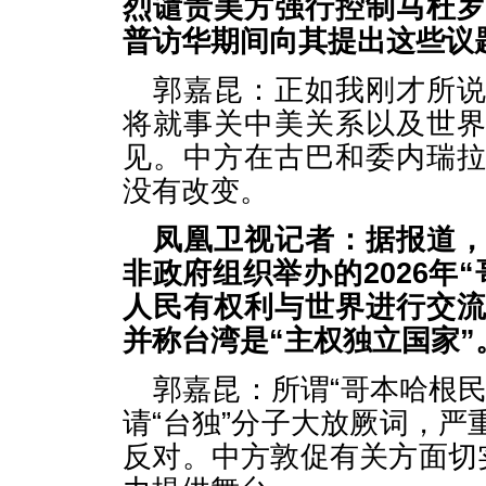
烈谴责美方强行控制马杜
普访华期间向其提出这些议
郭嘉昆：正如我刚才所
将就事关中美关系以及世
见。中方在古巴和委内瑞
没有改变。
凤凰卫视记者：据报道
非政府组织举办的2026年
人民有权利与世界进行交
并称台湾是“主权独立国家
郭嘉昆：所谓“哥本哈根
请“台独”分子大放厥词，
反对。中方敦促有关方面切