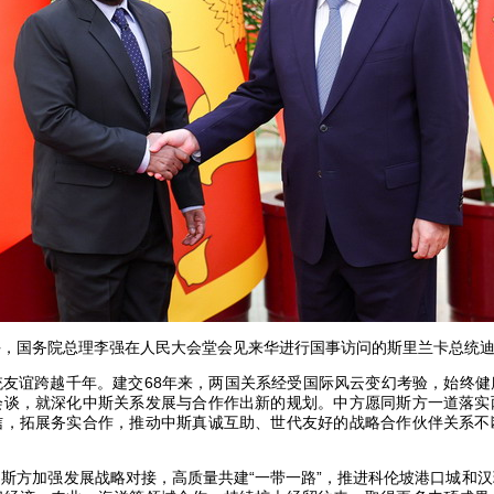
日下午，国务院总理李强在人民大会堂会见来华进行国事访问的斯里兰卡总统
统友谊跨越千年。建交68年来，两国关系经受国际风云变幻考验，始终健
会谈，就深化中斯关系发展与合作作出新的规划。中方愿同斯方一道落实
信，拓展务实合作，推动中斯真诚互助、世代友好的战略合作伙伴关系不
斯方加强发展战略对接，高质量共建“一带一路”，推进科伦坡港口城和