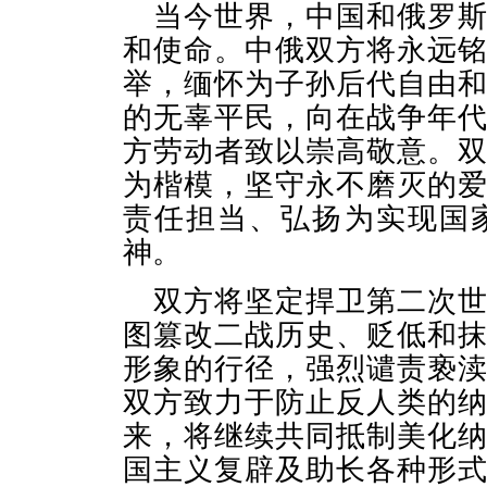
当今世界，中国和俄罗
和使命。中俄双方将永远
举，缅怀为子孙后代自由
的无辜平民，向在战争年
方劳动者致以崇高敬意。
为楷模，坚守永不磨灭的
责任担当、弘扬为实现国
神。
双方将坚定捍卫第二次
图篡改二战历史、贬低和
形象的行径，强烈谴责亵
双方致力于防止反人类的
来，将继续共同抵制美化
国主义复辟及助长各种形