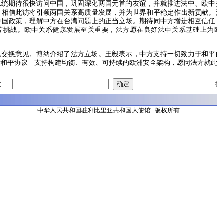
总统期待很快访问中国，巩固深化两国元首的友谊，并就推进法中、欧中
。相信此访将引领两国关系高质量发展，并为世界和平稳定作出新贡献。
中国政策，理解中方在台湾问题上的正当立场。期待同中方增进相互信任
等挑战。欧中关系健康发展至关重要，法方愿在良好法中关系基础上为
机交换意见。博纳介绍了法方立场。王毅表示，中方支持一切致力于和平
的和平协议，支持构建均衡、有效、可持续的欧洲安全架构，愿同法方就
友
中华人民共和国驻利比里亚共和国大使馆 版权所有