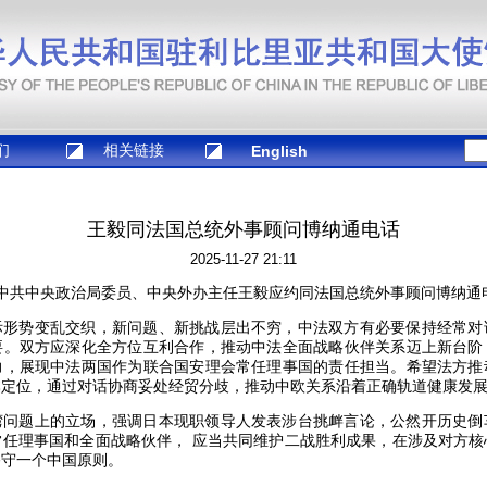
们
相关链接
English
​王毅同法国总统外事顾问博纳通电话
2025-11-27 21:11
7日，中共中央政治局委员、中央外办主任王毅应约同法国总统外事顾问博纳通
际形势变乱交织，新问题、新挑战层出不穷，中法双方有必要保持经常对
要。双方应深化全方位互利合作，推动中法全面战略伙伴关系迈上新台阶
力，展现中法两国作为联合国安理会常任理事国的责任担当。希望法方推
本定位，通过对话协商妥处经贸分歧，推动中欧关系沿着正确轨道健康发
湾问题上的立场，强调日本现职领导人发表涉台挑衅言论，公然开历史倒
常任理事国和全面战略伙伴， 应当共同维护二战胜利成果，在涉及对方核
恪守一个中国原则。