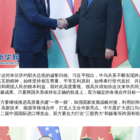
对米尔济约耶夫总统的诚挚问候。习近平指出，中乌关系不断实现跨
惠互助精神，始终坚持相互尊重、平等互利原则，始终奉行世代友好、共
国和两国人民的根本利益，我对此高度重视。很高兴得知你这次来华共同
积极成果。只要两国关系保持在正确的轨道上，双方确定的各项合作目标
要继续推进高质量共建“一带一路”，加强国家发展战略对接，利用好跨
、高新技术、能源等领域合作，打造人文合作新亮点。中方愿扩大进口乌
二届中国国际进口博览会。双方要合力打击“三股势力”和贩毒等跨国有