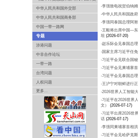
·
李强致电祝贺伯纳姆
中华人民共和国外交部
·
中华人民共和国政府
中华人民共和国商务部
·
李强同泰国总理阿努
中国一带一路网
·
王毅将出席中国—东
专题
坦
(2026-07-20)
·
赵乐际会见泰国总理
涉港问题
·
国家主席习近平任免
中非合作论坛
·
习近平会见联合国秘
一带一路
·
习近平会见柬埔寨首
台湾问题
·
习近平会见泰国总理
人权问题
·
王沪宁对朝鲜进行正
更多...
·
2026世界人工智
·
习近平在2026世
文）
(2026-07-17)
·
习近平出席2026
话
(2026-07-17)
·
李强同柬埔寨首相洪
·
习近平会见哈萨克斯