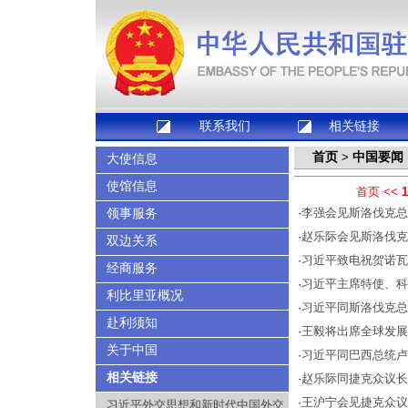
联系我们
相关链接
首页
中国要闻
>
大使信息
使馆信息
首页
<<
1
领事服务
·
李强会见斯洛伐克总
·
赵乐际会见斯洛伐克
双边关系
·
习近平致电祝贺诺瓦
经商服务
·
习近平主席特使、科
利比里亚概况
·
习近平同斯洛伐克总
赴利须知
·
王毅将出席全球发展
关于中国
·
习近平同巴西总统卢
相关链接
·
赵乐际同捷克众议长
·
王沪宁会见捷克众议
习近平外交思想和新时代中国外交