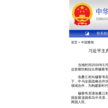
联系我
首页
>
中国要闻
习近平主
当地时间2026年
达首都坎帕拉出席穆塞韦
洛桑江村向穆塞韦
下，中乌全面战略合作
领域合作，为构建新时
穆塞韦尼请洛桑江
国发展道路和乌中关系
两国人民。