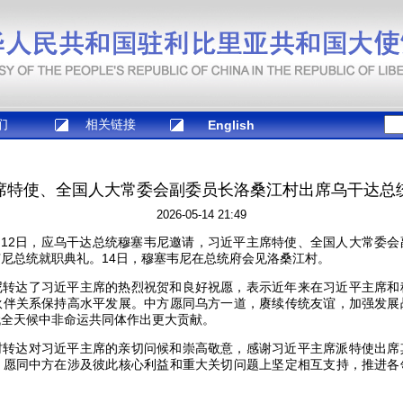
们
相关链接
English
席特使、全国人大常委会副委员长洛桑江村出席乌干达总
2026-05-14 21:49
5月12日，应乌干达总统穆塞韦尼邀请，习近平主席特使、全国人大常委
尼总统就职典礼。14日，穆塞韦尼在总统府会见洛桑江村。
尼转达了习近平主席的热烈祝贺和良好祝愿，表示近年来在习近平主席和
伙伴关系保持高水平发展。中方愿同乌方一道，赓续传统友谊，加强发展
代全天候中非命运共同体作出更大贡献。
村转达对习近平主席的亲切问候和崇高敬意，感谢习近平主席派特使出席
，愿同中方在涉及彼此核心利益和重大关切问题上坚定相互支持，推进各