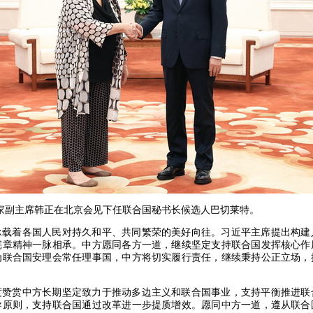
，国家副主席韩正在北京会见下任联合国秘书长候选人巴切莱特。
承载着各国人民对持久和平、共同繁荣的美好向往。习近平主席提出构建
宪章精神一脉相承。中方愿同各方一道，继续坚定支持联合国发挥核心作
为联合国安理会常任理事国，中方将切实履行责任，继续秉持公正立场，
度赞赏中方长期坚定致力于推动多边主义和联合国事业，支持平衡推进联
导原则，支持联合国通过改革进一步提质增效。愿同中方一道，遵从联合