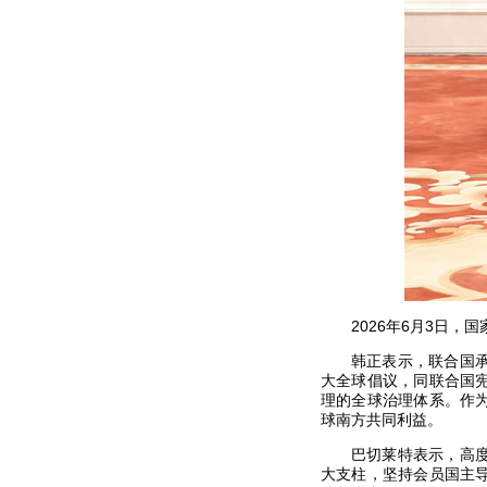
2026年6月3日
韩正表示，联合国
大全球倡议，同联合国
理的全球治理体系。作
球南方共同利益。
巴切莱特表示，高
大支柱，坚持会员国主